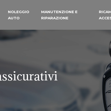
NOLEGGIO
MANUTENZIONE E
RICAM
AUTO
RIPARAZIONE
ACCE
assicurativi